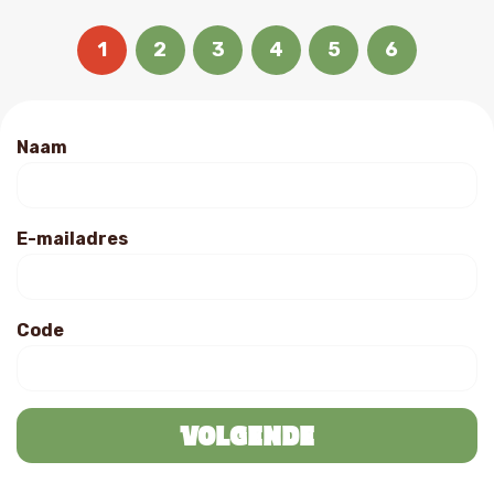
1
2
3
4
5
6
Naam
E-mailadres
Code
Volgende